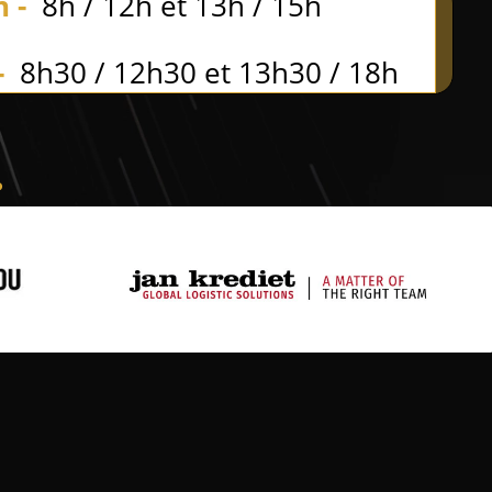
on
-
8h / 12h et 13h / 15h
-
8h30 / 12h30 et 13h30 / 18h
.