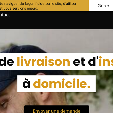
naviguer de façon fluide sur le site, d’utiliser
Gérer
et vous servions mieux.
ntact
 de
livraison
et d'
in
à
domicile.
Envoyer une demande