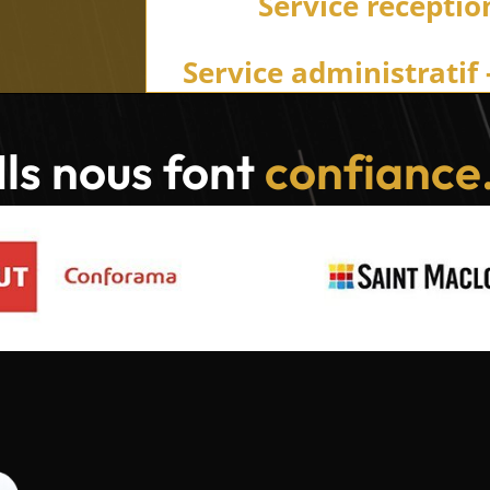
Service récepti
Service administratif
Ils nous font
confiance